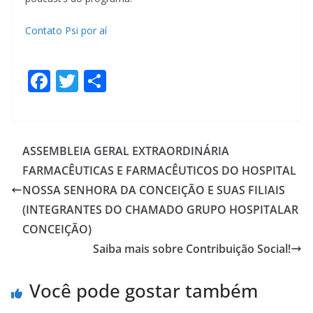
Contato Psi por aí
F
T
S
ac
w
h
e
itt
ar
b
er
e
ASSEMBLEIA GERAL EXTRAORDINÁRIA
o
FARMACÊUTICAS E FARMACÊUTICOS DO HOSPITAL
o
NOSSA SENHORA DA CONCEIÇÃO E SUAS FILIAIS
k
(INTEGRANTES DO CHAMADO GRUPO HOSPITALAR
CONCEIÇÃO)
Saiba mais sobre Contribuição Social!
Você pode gostar também