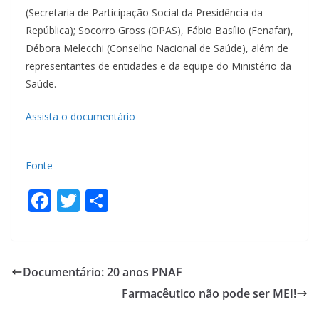
(Secretaria de Participação Social da Presidência da
República); Socorro Gross (OPAS), Fábio Basílio (Fenafar),
Débora Melecchi (Conselho Nacional de Saúde), além de
representantes de entidades e da equipe do Ministério da
Saúde.
Assista o documentário
Fonte
F
T
S
ac
w
h
e
itt
ar
b
er
e
Documentário: 20 anos PNAF
o
Farmacêutico não pode ser MEI!
o