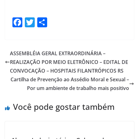
F
T
S
ac
w
h
e
itt
ar
b
er
e
ASSEMBLÉIA GERAL EXTRAORDINÁRIA –
o
REALIZAÇÃO POR MEIO ELETRÔNICO – EDITAL DE
o
CONVOCAÇÃO – HOSPITAIS FILANTRÓPICOS RS
k
Cartilha de Prevenção ao Assédio Moral e Sexual –
Por um ambiente de trabalho mais positivo
Você pode gostar também