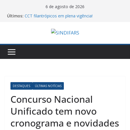
Pular
6 de agosto de 2026
para
Últimos:
CCT filantrópicos em plena vigência!
o
10º Simpósio Nacional de Ciência, Tecnologia e
Assistência Farmacêutica
conteúdo
Cartilha do MTE sobre atos antissindicais!
Assembleia Geral VA GHC
Piso salarial farmacêutico: por que comparar
valores entre estados pode levar a conclusões
equivocadas
DESTAQUES
ÚLTIMAS NOTÍCIAS
Concurso Nacional
Unificado tem novo
cronograma e novidades