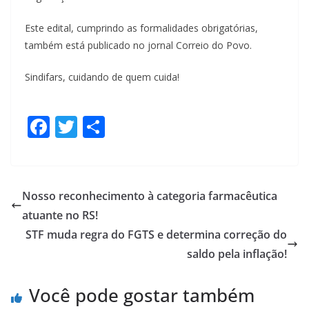
Este edital, cumprindo as formalidades obrigatórias,
também está publicado no jornal Correio do Povo.
Sindifars, cuidando de quem cuida!
F
T
S
ac
w
h
e
itt
ar
b
er
e
Nosso reconhecimento à categoria farmacêutica
o
atuante no RS!
o
STF muda regra do FGTS e determina correção do
k
saldo pela inflação!
Você pode gostar também