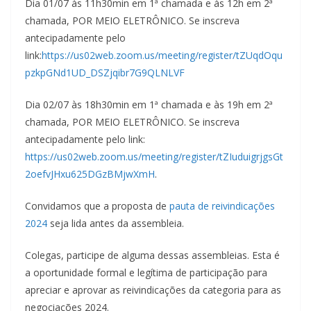
Dia 01/07 às 11h30min em 1ª chamada e às 12h em 2ª
chamada, POR MEIO ELETRÔNICO. Se inscreva
antecipadamente pelo
link:
https://us02web.zoom.us/meeting/register/tZUqdOqu
pzkpGNd1UD_DSZjqibr7G9QLNLVF
Dia 02/07 às 18h30min em 1ª chamada e às 19h em 2ª
chamada, POR MEIO ELETRÔNICO. Se inscreva
antecipadamente pelo link:
https://us02web.zoom.us/meeting/register/tZIuduigrjgsGt
2oefvJHxu625DGzBMjwXmH
.
Convidamos que a proposta de
pauta de reivindicações
2024
seja lida antes da assembleia.
Colegas, participe de alguma dessas assembleias. Esta é
a oportunidade formal e legítima de participação para
apreciar e aprovar as reivindicações da categoria para as
negociações 2024.