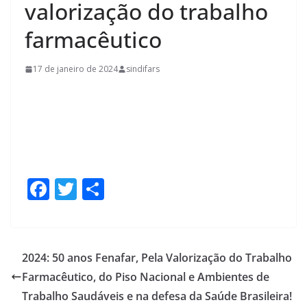
valorização do trabalho
farmacêutico
17 de janeiro de 2024
sindifars
F
T
S
ac
w
h
e
itt
ar
b
er
e
2024: 50 anos Fenafar, Pela Valorização do Trabalho
o
Farmacêutico, do Piso Nacional e Ambientes de
o
Trabalho Saudáveis e na defesa da Saúde Brasileira!