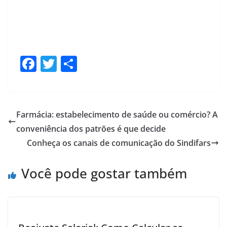
F
T
S
ac
w
h
e
itt
ar
b
er
e
Farmácia: estabelecimento de saúde ou comércio? A
o
conveniência dos patrões é que decide
o
Conheça os canais de comunicação do Sindifars
k
Você pode gostar também