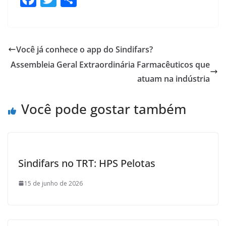
ac
w
h
e
itt
ar
b
er
e
Você já conhece o app do Sindifars?
o
Assembleia Geral Extraordinária Farmacêuticos que
o
atuam na indústria
k
Você pode gostar também
Sindifars no TRT: HPS Pelotas
15 de junho de 2026