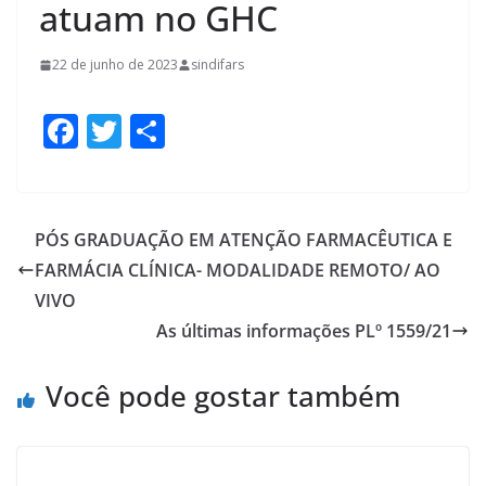
atuam no GHC
22 de junho de 2023
sindifars
F
T
S
ac
w
h
e
itt
ar
b
er
e
PÓS GRADUAÇÃO EM ATENÇÃO FARMACÊUTICA E
o
FARMÁCIA CLÍNICA- MODALIDADE REMOTO/ AO
o
VIVO
k
As últimas informações PLº 1559/21
Você pode gostar também