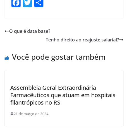
F
T
S
ac
w
h
e
itt
ar
b
er
e
O que é data base?
o
Tenho direito ao reajuste salarial?
o
k
Você pode gostar também
Assembleia Geral Extraordinária
Farmacêuticos que atuam em hospitais
filantrópicos no RS
21 de março de 2024