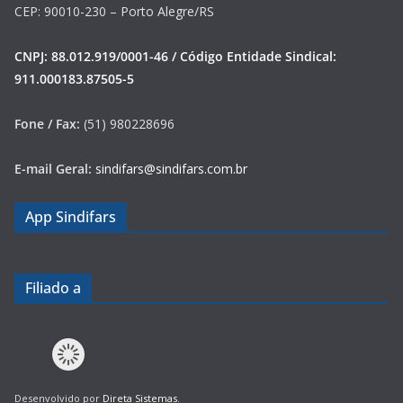
CEP: 90010-230 – Porto Alegre/RS
CNPJ: 88.012.919/0001-46 / Código Entidade Sindical:
911.000183.87505-5
Fone / Fax:
(51) 980228696
E-mail Geral:
sindifars@sindifars.com.br
App Sindifars
Filiado a
Desenvolvido por
Direta Sistemas
.