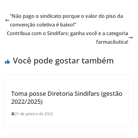
e
itt
ar
b
er
e
“Não pago o sindicato porque o valor do piso da
o
convenção coletiva é baixo!”
o
Contribua com o Sindifars: ganha você e a categoria
k
farmacêutica!
Você pode gostar também
Toma posse Diretoria Sindifars (gestão
2022/2025)
21 de janeiro de 2022