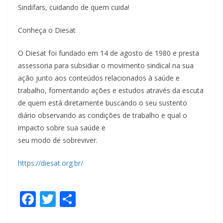
Sindifars, cuidando de quem cuida!
Conheça o Diesat
O Diesat foi fundado em 14 de agosto de 1980 e presta
assessoria para subsidiar o movimento sindical na sua
ação junto aos conteúdos relacionados à saúde e
trabalho, fomentando ações e estudos através da escuta
de quem está diretamente buscando o seu sustento
diário observando as condições de trabalho e qual o
impacto sobre sua saúde e
seu modo de sobreviver.
https://diesat.org.br/
F
T
S
ac
w
h