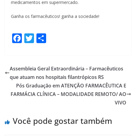
medicamentos em supermercado.
Ganha os farmacêuticos! ganha a sociedade!
F
T
S
ac
w
h
e
itt
ar
b
er
e
Assembleia Geral Extraordinária – Farmacêuticos
o
que atuam nos hospitais filantrópicos RS
o
Pós Graduação em ATENÇÃO FARMACÊUTICA E
k
FARMÁCIA CLÍNICA – MODALIDADE REMOTO/ AO
VIVO
Você pode gostar também