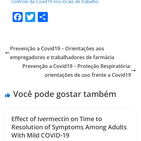
controle da Covid19 nos locais de trabalho
F
T
S
ac
w
h
e
itt
ar
b
er
e
Prevenção a Covid19 – Orientações aos
o
empregadores e trabalhadores de farmácia
o
Prevenção a Covid19 – Proteção Respiratória:
k
orientações de uso frente a Covid19
Você pode gostar também
Effect of Ivermectin on Time to
Resolution of Symptoms Among Adults
With Mild COVID-19