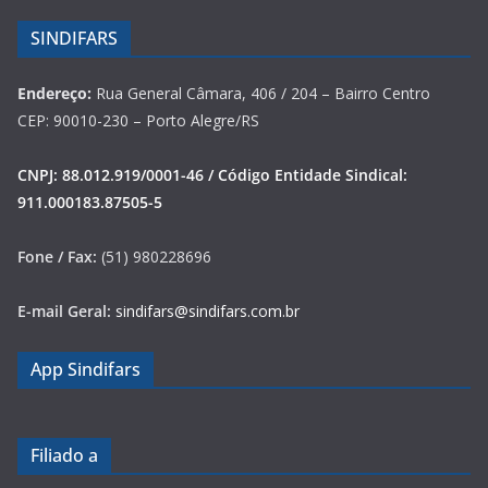
SINDIFARS
Endereço:
Rua General Câmara, 406 / 204 – Bairro Centro
CEP: 90010-230 – Porto Alegre/RS
CNPJ: 88.012.919/0001-46 / Código Entidade Sindical:
911.000183.87505-5
Fone / Fax:
(51) 980228696
E-mail Geral:
sindifars@sindifars.com.br
App Sindifars
Filiado a