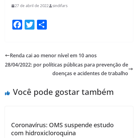
27 de abril de 2022
sindifars
F
T
S
ac
w
h
e
itt
ar
b
er
e
Renda cai ao menor nível em 10 anos
o
28/04/2022: por políticas públicas para prevenção de
o
doenças e acidentes de trabalho
k
Você pode gostar também
Coronavírus: OMS suspende estudo
com hidroxicloroquina