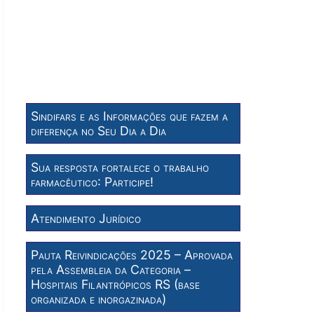
Sindifars e as Informações que fazem a
diferença no Seu Dia a Dia
Sua resposta fortalece o trabalho
farmacêutico: Participe!
Atendimento Jurídico
Pauta Reivindicações 2025 – Aprovada
pela Assembleia da Categoria –
Hospitais Filantrópicos RS (base
organizada e inorgazinada)