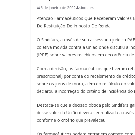
6 de janeiro de 2022
sindifars
Atenção Farmacêuticos Que Receberam Valores Em
De Restituição De Imposto De Renda
O Sindifars, através de sua assessoria jurídica 
coletiva movida contra a União onde discutiu a i
(IRPF) sobre valores recebidos em decorrência de 
Com a decisão, os farmacêuticos que tiveram ret
prescricional) por conta do recebimento de crédito
sobre os juros de mora, além do recálculo do val
declarou a incorreção do critério de incidência 
Destaca-se que a decisão obtida pelo Sindifars ga
desse valor da União deverá ser realizada através
conforme o critério que prevaleceu.
Os farmacêuticos podem entrar em contato com o S