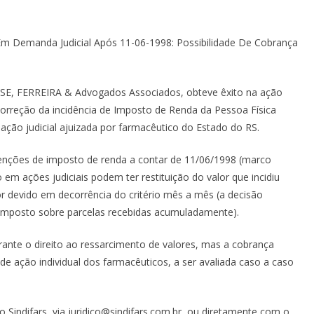
 Demanda Judicial Após 11-06-1998: Possibilidade De Cobrança
PAESE, FERREIRA & Advogados Associados, obteve êxito na ação
ncorreção da incidência de Imposto de Renda da Pessoa Física
ação judicial ajuizada por farmacêutico do Estado do RS.
enções de imposto de renda a contar de 11/06/1998 (marco
 em ações judiciais podem ter restituição do valor que incidiu
or devido em decorrência do critério mês a mês (a decisão
do imposto sobre parcelas recebidas acumuladamente).
rante o direito ao ressarcimento de valores, mas a cobrança
 de ação individual dos farmacêuticos, a ser avaliada caso a caso
indifars, via juridico@sindifars.com.br, ou diretamente com o