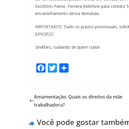
Escritório Paese, Ferreira (telefone para contat
encaminhamento dessa demanda.
IMPORTANTE: Dado os prazos processuais, solici
JUN/2022.
Sindifars, cuidando de quem cuida!
F
T
S
ac
w
h
e
itt
ar
b
er
e
Amamentação: Quais os direitos da mãe
o
trabalhadora?
o
Você pode gostar també
k