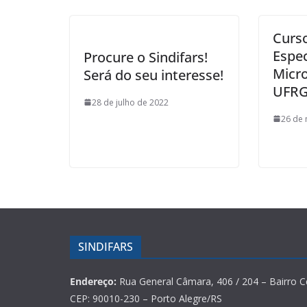
Curs
Espec
Procure o Sindifars!
Micro
Será do seu interesse!
UFR
28 de julho de 2022
26 de
SINDIFARS
Endereço:
Rua General Câmara, 406 / 204 – Bairro C
CEP: 90010-230 – Porto Alegre/RS