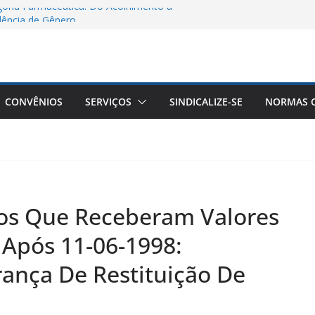
goria Farmacêutica: Do Acolhimento à
lência de Gênero
o Sindifars aos Estudantes de
strução da ENEFAR!
a Remota Conjunta Sindifars e Sergs –
/2
CONVÊNIOS
SERVIÇOS
SINDICALIZE-SE
NORMAS C
êuticos do Brasil a Aprovação do Piso
ticos
os Que Receberam Valores
Após 11-06-1998:
rança De Restituição De