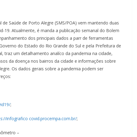
pal de Saúde de Porto Alegre (SMS/POA) vem mantendo duas
ovid-19. Atualmente, é manda a publicação semanal do Bolem
panhamento dos principais dados a parr de ferramentas
o Governo do Estado do Rio Grande do Sul e pela Prefeitura de
l, traz um detalhamento analíco da pandemia na cidade,
sos da doença nos bairros da cidade e informações sobre
legre. Os dados gerais sobre a pandemia podem ser
reços:
vid19/
;
ps://infografico covid.procempa.com.br/
;
inômetro –