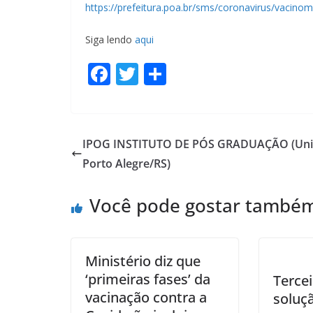
https://prefeitura.poa.br/sms/coronavirus/vacinom
Siga lendo
aqui
F
T
S
ac
w
h
e
itt
ar
b
er
e
IPOG INSTITUTO DE PÓS GRADUAÇÃO (Un
o
Porto Alegre/RS)
o
Você pode gostar també
k
Ministério diz que
‘primeiras fases’ da
Terce
vacinação contra a
soluçã