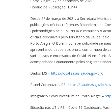
Porto Alegre, 22 de dezembro de 2021.
Horário de Publicação: 15h44
Desde 1º de março de 2021, a Secretaria Munici
publicações oficiais referentes à pandemia da C
Epidemiológico pela SMS/POA e esmulado o acom
oficiais disponíveis pelo Ministério da Saúde, pel
Porto Alegre. O Bolem, com periodicidade semana
apresentando dados adicionais, como mapa de ca
surtos avos e encerrados de Covid-19 em Porto A
acompanhados diariamente pelos seguintes ende
Dados MS –
https://localizasus.saude.gov.br/
;
Painel Coronavírus RS –
https://.saude.rs.gov.br/co
Infográfico Covid Prefeitura de Porto Alegre –
htt
Situação nas UTIs RS – Covid-19 Dashboard; Vac