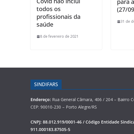
Covid não inclui
para 
todos os
(27/09
profissionais da
31 de 
saúde
8 de fevereiro de 2021
SINDIFARS
Endereço:
Rua General Câmara, 406 / 204 – Bairro C
CEP: 90010-230 – Porto Alegre/RS
CNPJ: 88.012.919/0001-46 / Código Entidade Sindica
911.000183.87505-5