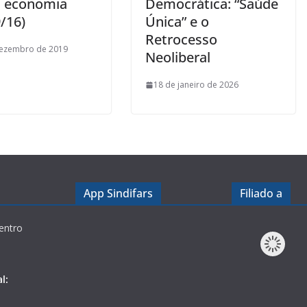
a economia
Democrática: “Saúde
/16)
Única” e o
Retrocesso
dezembro de 2019
Neoliberal
18 de janeiro de 2026
App Sindifars
Filiado a
entro
l: