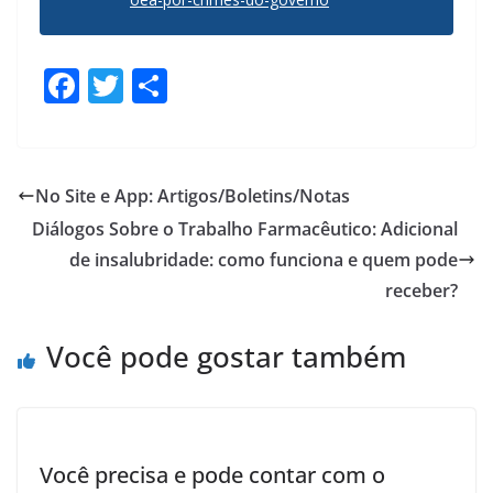
F
T
S
ac
w
h
e
itt
ar
b
er
e
No Site e App: Artigos/Boletins/Notas
o
Diálogos Sobre o Trabalho Farmacêutico: Adicional
o
de insalubridade: como funciona e quem pode
k
receber?
Você pode gostar também
Você precisa e pode contar com o