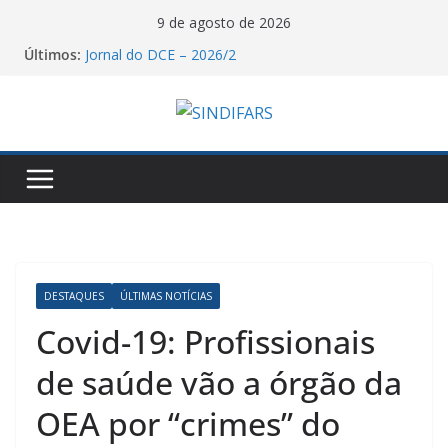
Pular
9 de agosto de 2026
para
Últimos:
Jornal do DCE – 2026/2
o
Resultado Votação VA GHC!
O Sindifars e a CTB-RS convoca a todos para o dia
conteúdo
nacional de mobilização pelo fim da escala 6X1!
Saudação e Gratidão do Sindifars aos Estudantes
de Farmácia Pela Reconstrução da ENEFAR!
06/08/26 – Assembleia Remota Conjunta Sindifars e
Sergs – VA GHC
DESTAQUES
ÚLTIMAS NOTÍCIAS
Covid-19: Profissionais
de saúde vão a órgão da
OEA por “crimes” do