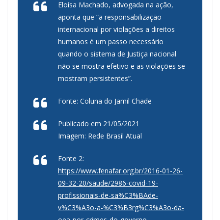
Eloísa Machado, advogada na ação,
aponta que “a responsabilização
internacional por violações a direitos
humanos é um passo necessário
quando o sistema de Justiça nacional
não se mostra efetivo e as violações se
mostram persistentes”.
Fonte: Coluna do Jamil Chade
Publicado em 21/05/2021
Imagem: Rede Brasil Atual
Fonte 2:
https://www.fenafar.org.br/2016-01-26-
09-32-20/saude/2986-covid-19-
profissionais-de-sa%C3%BAde-
v%C3%A3o-a-%C3%B3rg%C3%A3o-da-
oea-por-crimes-do-governo