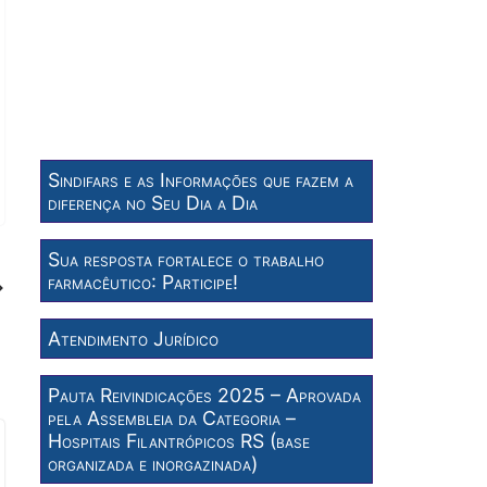
Sindifars e as Informações que fazem a
diferença no Seu Dia a Dia
Sua resposta fortalece o trabalho
farmacêutico: Participe!
Atendimento Jurídico
Pauta Reivindicações 2025 – Aprovada
pela Assembleia da Categoria –
Hospitais Filantrópicos RS (base
organizada e inorgazinada)