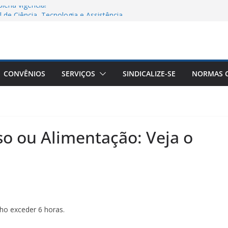
lena vigência!
 de Ciência, Tecnologia e Assistência
atos antissindicais!
 GHC
utico: por que comparar valores entre
 conclusões equivocadas
CONVÊNIOS
SERVIÇOS
SINDICALIZE-SE
NORMAS C
so ou Alimentação: Veja o
lho exceder 6 horas.