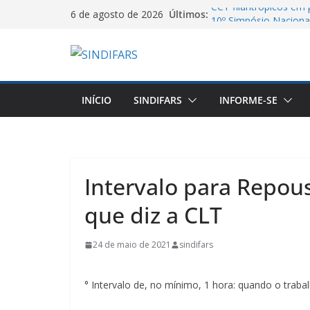
Pular
CCT filantrópicos em p
Últimos:
6 de agosto de 2026
10º Simpósio Nacional
para
Farmacêutica
o
Cartilha do MTE sobre 
conteúdo
Assembleia Geral VA
Piso salarial farmacê
estados pode levar a
INÍCIO
SINDIFARS
INFORME-SE
Intervalo para Repou
que diz a CLT
24 de maio de 2021
sindifars
° Intervalo de, no mínimo, 1 hora: quando o traba