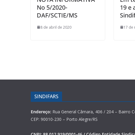
No 5/2020-
19 e 
DAF/SCTIE/MS
Sindi
8 de abril de 2020
17 de
SINDIFARS
Endereço:
Rua General Câmara, 406 / 204 – Bairro C
CEP: 90010-230 – Porto Alegre/RS
CNPJ: 88.012.919/0001-46 / Código Entidade Sindica