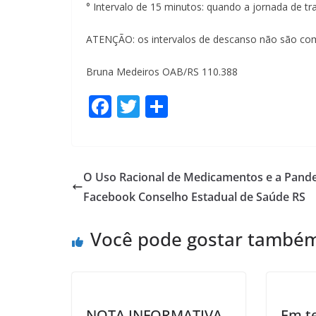
° Intervalo de 15 minutos: quando a jornada de tr
ATENÇÃO: os intervalos de descanso não são com
Bruna Medeiros OAB/RS 110.388
F
T
S
ac
w
h
e
itt
ar
b
er
e
O Uso Racional de Medicamentos e a Pand
o
Facebook Conselho Estadual de Saúde RS
o
Você pode gostar també
k
NOTA INFORMATIVA
Em t