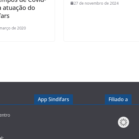
27 de novembro de 2024
a atuação do
fars
 março de 2020
App Sindifars
Filiado a
entro
l: