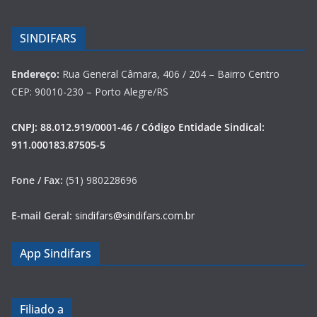
SINDIFARS
Endereço:
Rua General Câmara, 406 / 204 – Bairro Centro
CEP: 90010-230 – Porto Alegre/RS
CNPJ: 88.012.919/0001-46 / Código Entidade Sindical:
911.000183.87505-5
Fone / Fax:
(51) 980228696
E-mail Geral:
sindifars@sindifars.com.br
App Sindifars
Filiado a