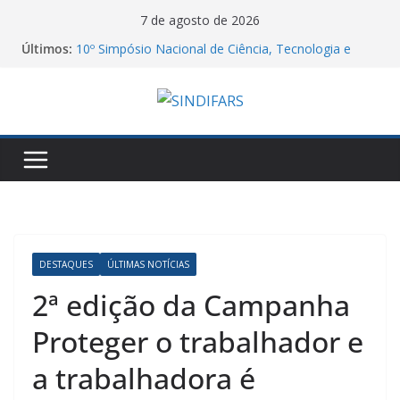
Pular
7 de agosto de 2026
para
Últimos:
10º Simpósio Nacional de Ciência, Tecnologia e
o
Assistência Farmacêutica
06/08/26 – Assembleia Remota Conjunta Sindifars e
conteúdo
Sergs – VA GHC
Jornal do DCE – 2026/2
Manifesto dos Farmacêuticos do Brasil a
Aprovação do Piso Salarial dos Farmacêuticos
Agosto Lilás e a Categoria Farmacêutica: Do
Acolhimento à Proteção contra a Violência de
Gênero
DESTAQUES
ÚLTIMAS NOTÍCIAS
2ª edição da Campanha
Proteger o trabalhador e
a trabalhadora é