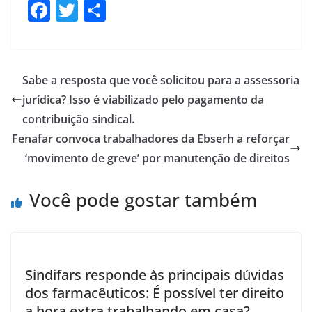
F
T
S
ac
w
h
e
itt
ar
b
er
e
Sabe a resposta que você solicitou para a assessoria
o
jurídica? Isso é viabilizado pelo pagamento da
o
contribuição sindical.
k
Fenafar convoca trabalhadores da Ebserh a reforçar
‘movimento de greve’ por manutenção de direitos
Você pode gostar também
Sindifars responde às principais dúvidas
dos farmacêuticos: É possível ter direito
a hora extra trabalhando em casa?