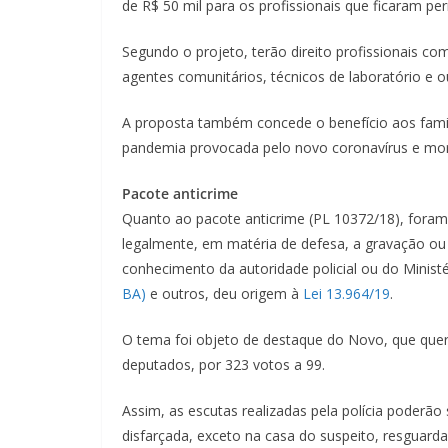
de R$ 50 mil para os profissionais que ficaram p
Segundo o projeto, terão direito profissionais com
agentes comunitários, técnicos de laboratório e 
A proposta também concede o benefício aos famil
pandemia provocada pelo novo coronavírus e mor
Pacote anticrime
Quanto ao pacote anticrime (PL 10372/18), foram 
legalmente, em matéria de defesa, a gravação ou 
conhecimento da autoridade policial ou do Ministé
BA)
e outros, deu origem à
Lei 13.964/19
.
O tema foi objeto de
destaque
do Novo, que quer
deputados, por 323 votos a 99.
Assim, as escutas realizadas pela polícia poderão s
disfarçada, exceto na casa do suspeito, resguard