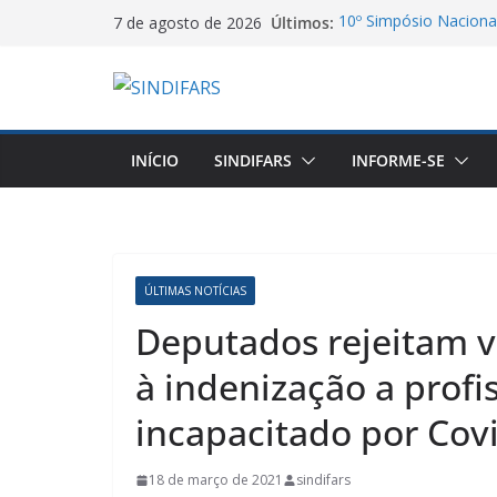
Pular
Últimos:
10º Simpósio Nacional
7 de agosto de 2026
para
Farmacêutica
06/08/26 – Assemblei
o
VA GHC
conteúdo
Jornal do DCE – 2026
Manifesto dos Farmac
Salarial dos Farmacêu
INÍCIO
SINDIFARS
INFORME-SE
Agosto Lilás e a Cate
Proteção contra a Vio
ÚLTIMAS NOTÍCIAS
Deputados rejeitam v
à indenização a profi
incapacitado por Cov
18 de março de 2021
sindifars