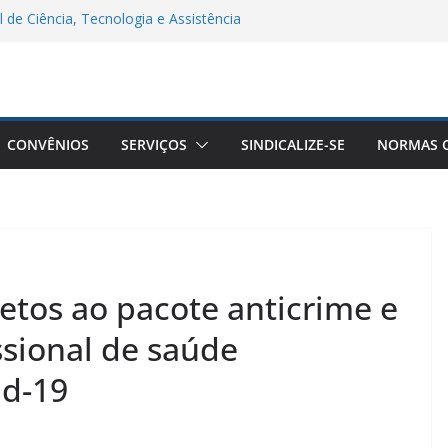
 de Ciência, Tecnologia e Assistência
a Remota Conjunta Sindifars e Sergs –
/2
êuticos do Brasil a Aprovação do Piso
ticos
CONVÊNIOS
SERVIÇOS
SINDICALIZE-SE
NORMAS C
goria Farmacêutica: Do Acolhimento à
lência de Gênero
etos ao pacote anticrime e
ssional de saúde
id-19