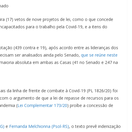
enado
ra (17) vetos de nove projetos de lei, como o que concede
ncapacitados para o trabalho pela Covid-19, e a itens do
tação (439 contra e 19), após acordo entre as lideranças dos
ecisam ser analisados ainda pelo Senado,
que se reúne neste
maioria absoluta
em ambas as Casas (41 no Senado e 247 na
is da linha de frente de combate à Covid-19 (PL 1826/20) foi
 com o argumento de que a lei de repasse de recursos para os
andemia (
Lei Complementar 173/20
) proíbe a concessão de
MG)
e
Fernanda Melchionna (Psol-RS)
, o texto prevê indenização