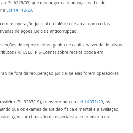
 ao PL 6229/05, que deu origem a mudanças na Lei de
a na
Lei 14.112/20
.
em recuperação judicial ou falência de arcar com certas
ivadas de ações judiciais anticorrupção.
 isenções de imposto sobre ganho de capital na venda de ativos
ibutos (IR, CSLL, PIS-Cofins) sobre receita obtida em
rão de fora da recuperação judicial se elas forem operadoras
asileiro (PL 3267/19), transformado na
Lei 14.071/20
, os
ando que os exames de aptidão física e mental e a avaliação
 psicólogos com titulação de especialista em medicina do