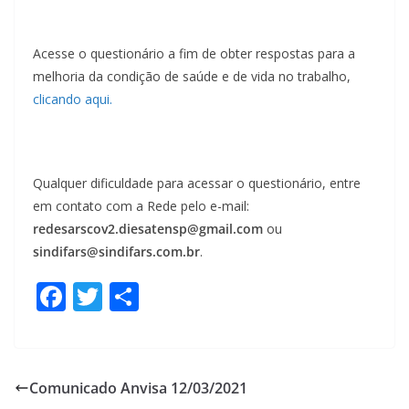
Acesse o questionário a fim de obter respostas para a
melhoria da condição de saúde e de vida no trabalho,
clicando aqui.
Qualquer dificuldade para acessar o questionário, entre
em contato com a Rede pelo e-mail:
redesarscov2.diesatensp@gmail.com
ou
sindifars@sindifars.com.br
.
F
T
S
ac
w
h
e
itt
ar
b
er
e
Comunicado Anvisa 12/03/2021