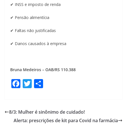
✔ INSS e imposto de renda
✔ Pensão alimentícia
✔ Faltas não justificadas
✔ Danos causados à empresa
Bruna Medeiros – OAB/RS 110.388
F
T
S
ac
w
h
e
itt
ar
b
er
e
8/3: Mulher é sinônimo de cuidado!
o
Alerta: prescrições de kit para Covid na farmácia