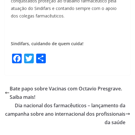
conquistados proteção ao trabalho farmacêutico pela
atuação do Sindifars e contando sempre com o apoio
dos colegas farmacêuticos.
Sindifars, cuidando de quem cuida!
F
T
S
ac
w
h
e
itt
ar
b
er
e
Bate papo sobre Vacinas com Octavio Presgrave.
o
Saiba mais!
o
Dia nacional dos farmacêuticos – lançamento da
k
campanha sobre ano internacional dos profissionais
da saúde