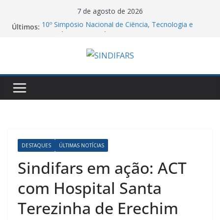
Pular
7 de agosto de 2026
para
10º Simpósio Nacional de Ciência, Tecnologia e
Últimos:
o
Assistência Farmacêutica
06/08/26 – Assembleia Remota Conjunta Sindifars e
conteúdo
Sergs – VA GHC
Jornal do DCE – 2026/2
Manifesto dos Farmacêuticos do Brasil a
Aprovação do Piso Salarial dos Farmacêuticos
Agosto Lilás e a Categoria Farmacêutica: Do
Acolhimento à Proteção contra a Violência de
Gênero
DESTAQUES
ÚLTIMAS NOTÍCIAS
Sindifars em ação: ACT
com Hospital Santa
Terezinha de Erechim