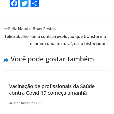
F
T
S
ac
w
h
e
itt
ar
b
er
e
Feliz Natal e Boas Festas
o
Teletrabalho “uma contra-revolução que transforma
o
o lar em uma tortura”, diz o historiador
k
Você pode gostar também
Vacinação de profissionais da Saúde
contra Covid-19 começa amanhã
22 de março de 2021