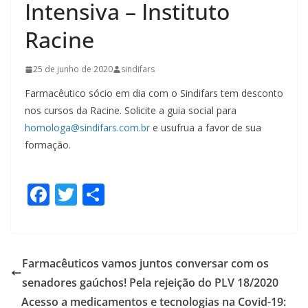
Intensiva – Instituto
Racine
25 de junho de 2020
sindifars
Farmacêutico sócio em dia com o Sindifars tem desconto
nos cursos da Racine. Solicite a guia social para
homologa@sindifars.com.br
e usufrua a favor de sua
formação.
F
T
S
ac
w
h
e
itt
ar
b
er
e
Farmacêuticos vamos juntos conversar com os
o
senadores gaúchos! Pela rejeição do PLV 18/2020
o
Acesso a medicamentos e tecnologias na Covid-19: