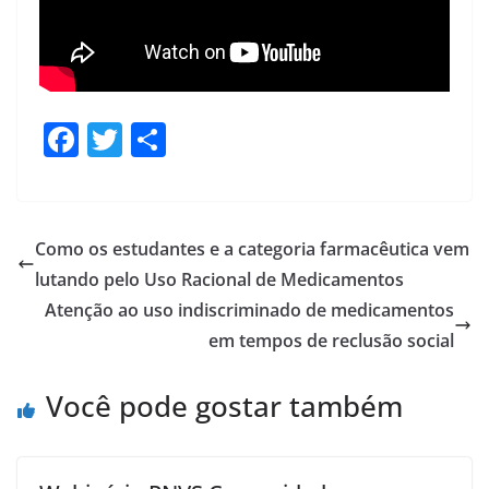
F
T
S
ac
w
h
e
itt
ar
b
er
e
Como os estudantes e a categoria farmacêutica vem
o
lutando pelo Uso Racional de Medicamentos
o
Atenção ao uso indiscriminado de medicamentos
k
em tempos de reclusão social
Você pode gostar também