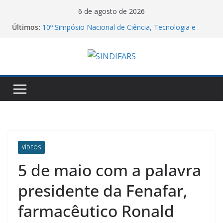
Pular
6 de agosto de 2026
para
Últimos:
10º Simpósio Nacional de Ciência, Tecnologia e
o
Assistência Farmacêutica
06/08/26 – Assembleia Remota Conjunta Sindifars e
conteúdo
Sergs – VA GHC
Jornal do DCE – 2026/2
Manifesto dos Farmacêuticos do Brasil a
Aprovação do Piso Salarial dos Farmacêuticos
Agosto Lilás e a Categoria Farmacêutica: Do
Acolhimento à Proteção contra a Violência de
Gênero
VÍDEOS
5 de maio com a palavra
presidente da Fenafar,
farmacêutico Ronald