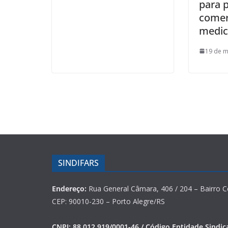
para 
comer
medi
19 de m
SINDIFARS
Endereço:
Rua General Câmara, 406 / 204 – Bairro C
CEP: 90010-230 – Porto Alegre/RS
CNPJ: 88.012.919/0001-46 / Código Entidade Sindica