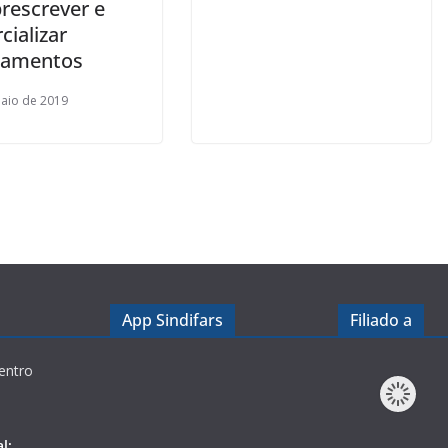
prescrever e
cializar
camentos
aio de 2019
App Sindifars
Filiado a
entro
l: