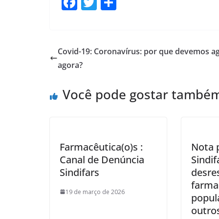
F
T
S
ac
w
h
e
itt
ar
b
er
e
Covid-19: Coronavírus: por que devemos ag
o
agora?
o
Você pode gostar també
k
Farmacêutica(o)s :
Nota 
Canal de Denúncia
Sindif
Sindifars
desre
farma
19 de março de 2026
popul
outros