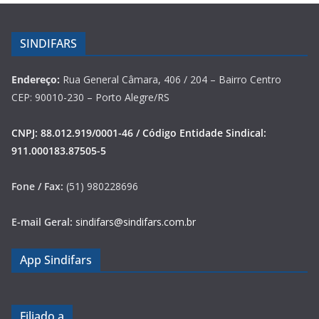
SINDIFARS
Endereço:
Rua General Câmara, 406 / 204 – Bairro Centro
CEP: 90010-230 – Porto Alegre/RS
CNPJ: 88.012.919/0001-46 / Código Entidade Sindical:
911.000183.87505-5
Fone / Fax:
(51) 980228696
E-mail Geral:
sindifars@sindifars.com.br
App Sindifars
Filiado a