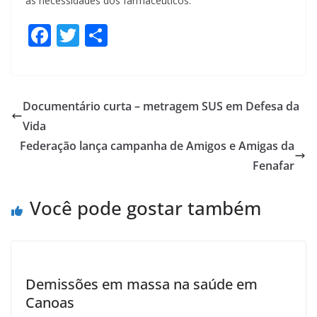
às necessidades dos farmacêuticos.
F
T
S
ac
w
h
e
itt
ar
b
er
e
Documentário curta – metragem SUS em Defesa da
o
Vida
o
Federação lança campanha de Amigos e Amigas da
k
Fenafar
Você pode gostar também
Demissões em massa na saúde em
Canoas