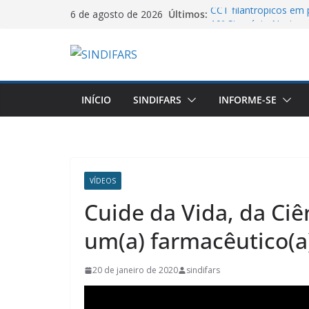
Pular
CCT filantrópicos em p
Últimos:
6 de agosto de 2026
para
10º Simpósio Nacional
Farmacêutica
o
Cartilha do MTE sobre 
conteúdo
Assembleia Geral VA
Piso salarial farmacê
estados pode levar a
INÍCIO
SINDIFARS
INFORME-SE
VÍDEOS
Cuide da Vida, da Ciê
um(a) farmacêutico(a
20 de janeiro de 2020
sindifars