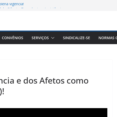
lena vigência!
 de Ciência, Tecnologia e Assistência
atos antissindicais!
 GHC
utico: por que comparar valores entre
 conclusões equivocadas
CONVÊNIOS
SERVIÇOS
SINDICALIZE-SE
NORMAS C
ncia e dos Afetos como
)!