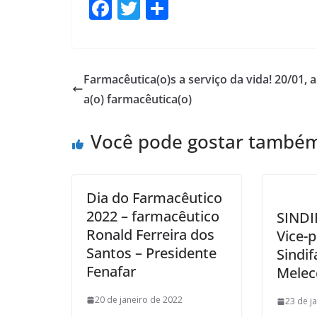
F
T
S
ac
w
h
e
itt
ar
b
er
e
Farmacêutica(o)s a serviço da vida! 20/01, 
o
a(o) farmacêutica(o)
o
Você pode gostar també
k
Dia do Farmacêutico
2022 – farmacêutico
SINDI
Ronald Ferreira dos
Vice-
Santos – Presidente
Sindif
Fenafar
Melec
20 de janeiro de 2022
23 de j