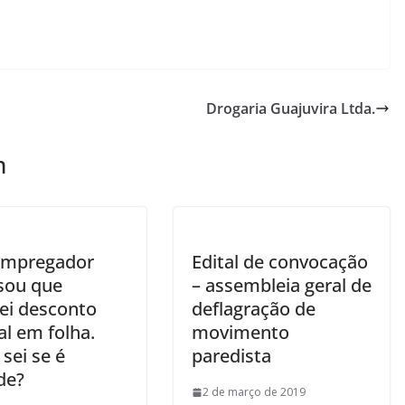
Drogaria Guajuvira Ltda.
m
empregador
Edital de convocação
sou que
– assembleia geral de
rei desconto
deflagração de
al em folha.
movimento
sei se é
paredista
de?
2 de março de 2019