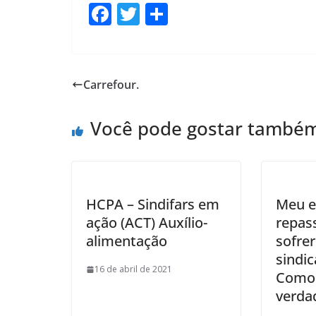
F
T
S
ac
w
h
e
itt
ar
b
er
e
Carrefour.
o
o
Você pode gostar també
k
HCPA – Sindifars em
Meu 
ação (ACT) Auxílio-
repas
alimentação
sofre
sindic
16 de abril de 2021
Como 
verda