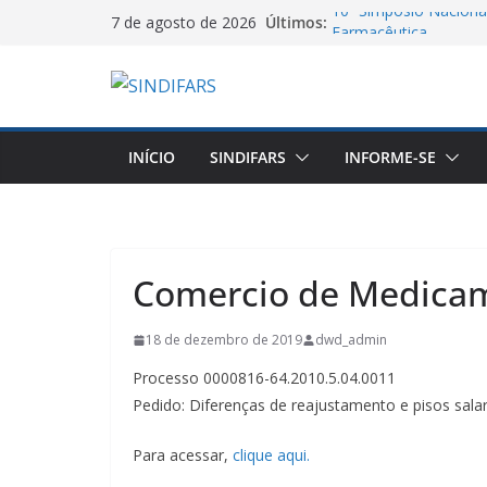
Pular
10º Simpósio Nacional
Últimos:
7 de agosto de 2026
Farmacêutica
para
06/08/26 – Assemblei
o
VA GHC
conteúdo
Jornal do DCE – 2026
Manifesto dos Farmac
Salarial dos Farmacêu
INÍCIO
SINDIFARS
INFORME-SE
Agosto Lilás e a Cate
Proteção contra a Vio
Comercio de Medicam
18 de dezembro de 2019
dwd_admin
Processo 0000816-64.2010.5.04.0011
Pedido: Diferenças de reajustamento e pisos salar
Para acessar,
clique aqui.