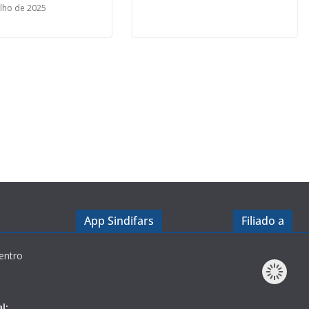
ulho de 2025
App Sindifars
Filiado a
entro
l: