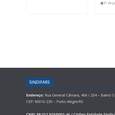
31 de j
SINDIFARS
Endereço:
Rua General Câmara, 406 / 204 – Bairro C
CEP: 90010-230 – Porto Alegre/RS
CNPJ: 88.012.919/0001-46 / Código Entidade Sindica