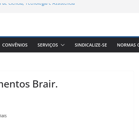
 de Ciência, Tecnologia e Assistência
a Remota Conjunta Sindifars e Sergs –
/2
êuticos do Brasil a Aprovação do Piso
ticos
CONVÊNIOS
SERVIÇOS
SINDICALIZE-SE
NORMAS C
goria Farmacêutica: Do Acolhimento à
lência de Gênero
entos Brair.
iais