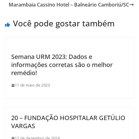
o
Marambaia Cassino Hotel – Balneário Camboriú/SC
o
k
Você pode gostar também
Semana URM 2023: Dados e
informações corretas são o melhor
remédio!
11 de maio de 2023
20 – FUNDAÇÃO HOSPITALAR GETÚLIO
VARGAS
17 de dezembro de 2019