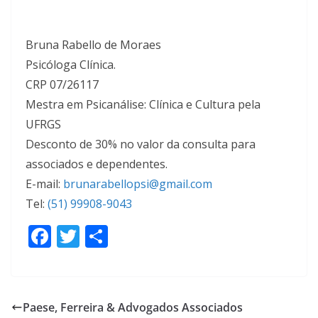
Bruna Rabello de Moraes
Psicóloga Clínica.
CRP 07/26117
Mestra em Psicanálise: Clínica e Cultura pela
UFRGS
Desconto de 30% no valor da consulta para
associados e dependentes.
E-mail:
brunarabellopsi@gmail.com
Tel:
(51) 99908-9043
F
T
S
ac
w
h
e
itt
ar
b
er
e
Paese, Ferreira & Advogados Associados