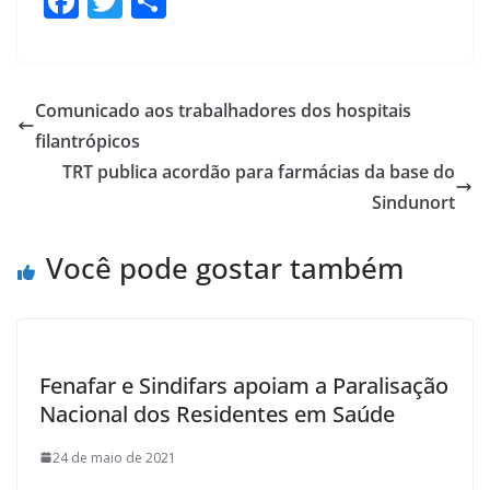
F
T
S
ac
w
h
e
itt
ar
b
er
e
Comunicado aos trabalhadores dos hospitais
o
filantrópicos
o
TRT publica acordão para farmácias da base do
k
Sindunort
Você pode gostar também
Fenafar e Sindifars apoiam a Paralisação
Nacional dos Residentes em Saúde
24 de maio de 2021