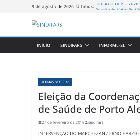
Pular
Jornal do DCE – 2026
Últimos:
9 de agosto de 2026
para
Resultado Votação V
O Sindifars e a CTB-R
o
de mobilização pelo f
conteúdo
Saudação e Gratidão d
Farmácia Pela Recon
06/08/26 – Assemblei
INÍCIO
SINDIFARS
INFORME-SE
VA GHC
ÚLTIMAS NOTÍCIAS
Eleição da Coordenaç
de Saúde de Porto Al
27 de fevereiro de 2018
sindifars
INTERVENÇÃO DO MARCHEZAN / ERNO HARZHEIM 