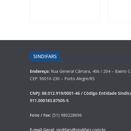
SINDIFARS
Endereço:
Rua General Câmara, 406 / 204 – Bairro C
CEP: 90010-230 – Porto Alegre/RS
CNPJ: 88.012.919/0001-46 / Código Entidade Sindica
911.000183.87505-5
Fone / Fax:
(51) 980228696
E-mail Geral:
sindifars@sindifars.com.br