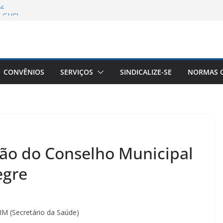
/2
A GHC!
S convoca a todos para o dia nacional
im da escala 6X1!
o Sindifars aos Estudantes de
strução da ENEFAR!
a Remota Conjunta Sindifars e Sergs –
CONVÊNIOS
SERVIÇOS
SINDICALIZE-SE
NORMAS C
ão do Conselho Municipal
egre
(Secretário da Saúde)