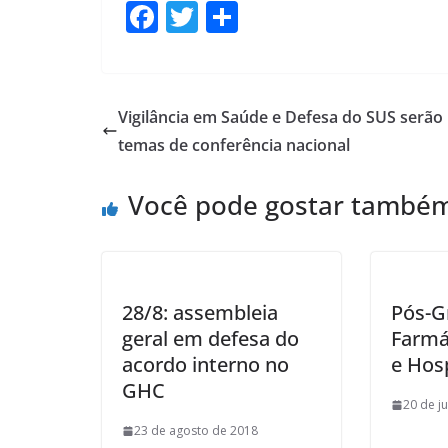
F
T
S
ac
w
h
e
itt
ar
b
er
e
Vigilância em Saúde e Defesa do SUS serão
o
temas de conferência nacional
o
Você pode gostar també
k
28/8: assembleia
Pós-G
geral em defesa do
Farmá
acordo interno no
e Hosp
GHC
20 de j
23 de agosto de 2018