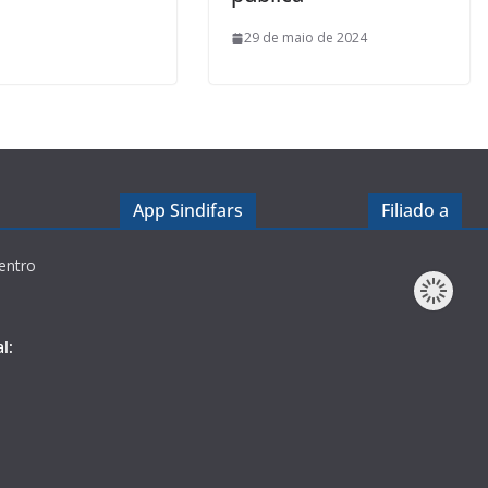
29 de maio de 2024
App Sindifars
Filiado a
entro
l: