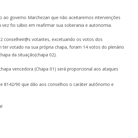
so ao governo Marchezan que não aceitaremos intervenções
ma vez foi sábio em reafirmar sua soberania e autonomia.
s 32 conselheir@s votantes, excetuando os votos dos
 ter votado na sua própria chapa, foram 14 votos do plenário
chapa da situação(chapa 02).
a chapa vencedora (Chapa 01) será proporcional aos ataques
 e 8142/90 que dão aos conselhos o caráter autônomo e
a!