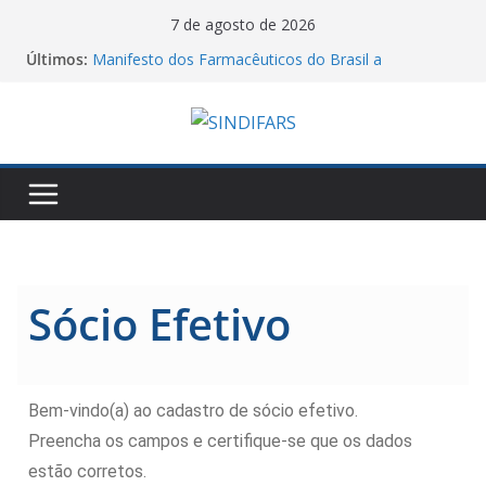
7 de agosto de 2026
Últimos:
Manifesto dos Farmacêuticos do Brasil a
Aprovação do Piso Salarial dos Farmacêuticos
O Sindifars e a CTB-RS convoca a todos para o dia
nacional de mobilização pelo fim da escala 6X1!
Saudação e Gratidão do Sindifars aos Estudantes
de Farmácia Pela Reconstrução da ENEFAR!
06/08/26 – Assembleia Remota Conjunta Sindifars e
Sergs – VA GHC
Jornal do DCE – 2026/2
Sócio Efetivo
Bem-vindo(a) ao cadastro de sócio efetivo.
Preencha os campos e certifique-se que os dados
estão corretos.