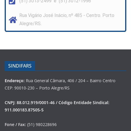
(51) 3013-2499 e (51) 3012-1996
Rua Vigário José Inácio, nº 485 - Centro. Porto
Alegre/RS.
SINDIFARS
Endereço:
Rua General Câmara, 406 / 204 – Bairro Centro
CEP: 90010-230 – Porto Alegre/RS
CNPJ: 88.012.919/0001-46 / Código Entidade Sindical:
911.000183.87505-5
Fone / Fax:
(51) 980228696