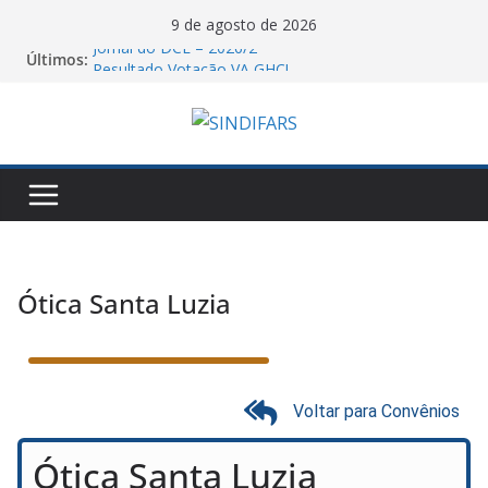
9 de agosto de 2026
Jornal do DCE – 2026/2
Últimos:
Resultado Votação VA GHC!
O Sindifars e a CTB-RS convoca a todos para o dia
nacional de mobilização pelo fim da escala 6X1!
Saudação e Gratidão do Sindifars aos Estudantes
de Farmácia Pela Reconstrução da ENEFAR!
06/08/26 – Assembleia Remota Conjunta Sindifars e
Sergs – VA GHC
Ótica Santa Luzia
Voltar para Convênios
Ótica Santa Luzia