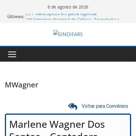
6 de agosto de 2026
CCT filantrópicos em plena vigência!
Últimos:
10º Simpósio Nacional de Ciência, Tecnologia e
Assistência Farmacêutica
Cartilha do MTE sobre atos antissindicais!
Assembleia Geral VA GHC
Piso salarial farmacêutico: por que comparar
valores entre estados pode levar a conclusões
equivocadas
MWagner
Voltar para Convênios
Marlene Wagner Dos