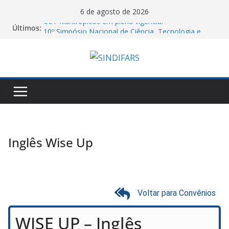
6 de agosto de 2026
CCT filantrópicos em plena vigência!
Últimos:
10º Simpósio Nacional de Ciência, Tecnologia e
Assistência Farmacêutica
Cartilha do MTE sobre atos antissindicais!
Assembleia Geral VA GHC
Piso salarial farmacêutico: por que comparar
valores entre estados pode levar a conclusões
equivocadas
Inglês Wise Up
Voltar para Convênios
WISE UP – Inglês