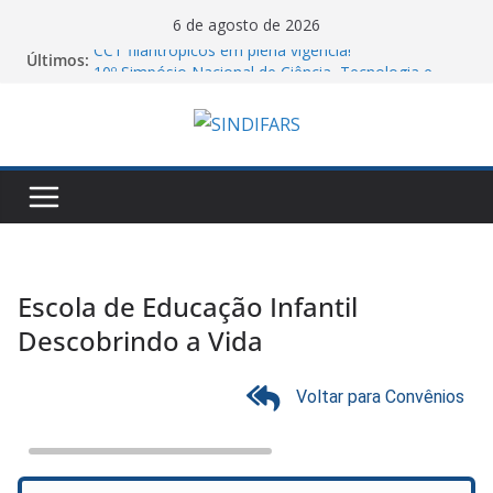
6 de agosto de 2026
CCT filantrópicos em plena vigência!
Últimos:
10º Simpósio Nacional de Ciência, Tecnologia e
Assistência Farmacêutica
Cartilha do MTE sobre atos antissindicais!
Assembleia Geral VA GHC
Piso salarial farmacêutico: por que comparar
valores entre estados pode levar a conclusões
equivocadas
Escola de Educação Infantil
Descobrindo a Vida
Voltar para Convênios