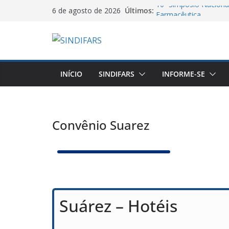
10º Simpósio Nacional
Últimos:
6 de agosto de 2026
Farmacêutica
06/08/26 – Assemblei
VA GHC
Jornal do DCE – 2026
Manifesto dos Farmac
Salarial dos Farmacêu
INÍCIO
SINDIFARS
INFORME-SE
Agosto Lilás e a Cate
Proteção contra a Vio
Convênio Suarez
Suárez – Hotéis