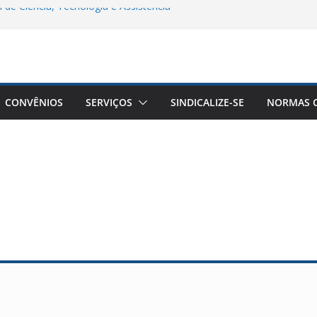
 de Ciência, Tecnologia e Assistência
a Remota Conjunta Sindifars e Sergs –
/2
êuticos do Brasil a Aprovação do Piso
ticos
CONVÊNIOS
SERVIÇOS
SINDICALIZE-SE
NORMAS C
goria Farmacêutica: Do Acolhimento à
lência de Gênero