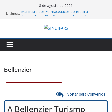
8 de agosto de 2026
Manifesto dos Farmacêuticos do Brasil a
Últimos:
Aprovação do Piso Salarial dos Farmacêuticos
O Sindifars e a CTB-RS convoca a todos para o dia
nacional de mobilização pelo fim da escala 6X1!
Saudação e Gratidão do Sindifars aos Estudantes
de Farmácia Pela Reconstrução da ENEFAR!
06/08/26 – Assembleia Remota Conjunta Sindifars e
Sergs – VA GHC
Jornal do DCE – 2026/2
Bellenzier
Voltar para Convênios
A Bellenzier Turismo